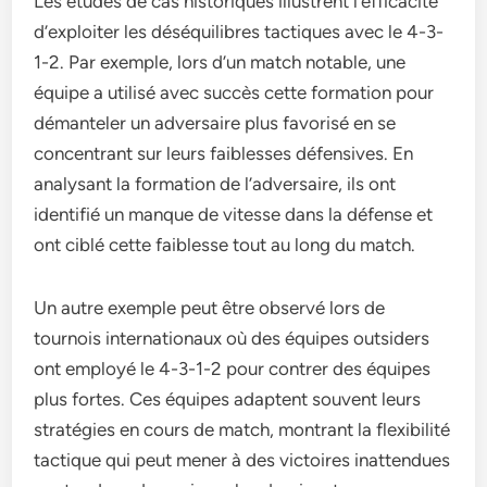
Les études de cas historiques illustrent l’efficacité
d’exploiter les déséquilibres tactiques avec le 4-3-
1-2. Par exemple, lors d’un match notable, une
équipe a utilisé avec succès cette formation pour
démanteler un adversaire plus favorisé en se
concentrant sur leurs faiblesses défensives. En
analysant la formation de l’adversaire, ils ont
identifié un manque de vitesse dans la défense et
ont ciblé cette faiblesse tout au long du match.
Un autre exemple peut être observé lors de
tournois internationaux où des équipes outsiders
ont employé le 4-3-1-2 pour contrer des équipes
plus fortes. Ces équipes adaptent souvent leurs
stratégies en cours de match, montrant la flexibilité
tactique qui peut mener à des victoires inattendues