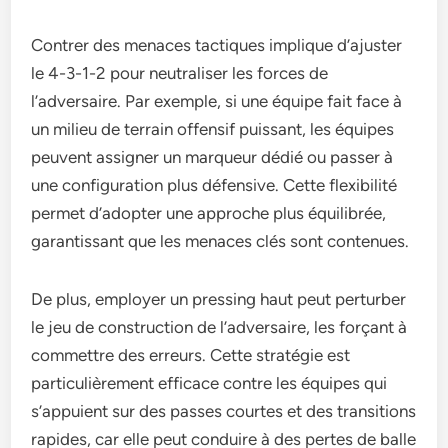
Contrer des menaces tactiques implique d’ajuster
le 4-3-1-2 pour neutraliser les forces de
l’adversaire. Par exemple, si une équipe fait face à
un milieu de terrain offensif puissant, les équipes
peuvent assigner un marqueur dédié ou passer à
une configuration plus défensive. Cette flexibilité
permet d’adopter une approche plus équilibrée,
garantissant que les menaces clés sont contenues.
De plus, employer un pressing haut peut perturber
le jeu de construction de l’adversaire, les forçant à
commettre des erreurs. Cette stratégie est
particulièrement efficace contre les équipes qui
s’appuient sur des passes courtes et des transitions
rapides, car elle peut conduire à des pertes de balle