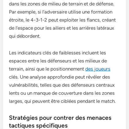
dans les zones de milieu de terrain et de défense.
Par exemple, si l’adversaire utilise une formation
étroite, le 4-3-1-2 peut exploiter les flancs, créant
de l’espace pour les ailiers et les arrières latéraux
qui débordent.
Les indicateurs clés de faiblesses incluent les
espaces entre les défenseurs et les milieux de
terrain, ainsi que le positionnement
des joueurs
clés. Une analyse approfondie peut révéler des
vulnérabilités, telles que des défenseurs centraux
lents ou un manque de couverture dans les zones
larges, qui peuvent être ciblées pendant le match.
Stratégies pour contrer des menaces
tactiques spécifiques