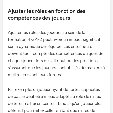
Ajuster les rôles en fonction des
compétences des joueurs
Ajuster les rôles des joueurs au sein de la
formation 4-3-1-2 peut avoir un impact significatif
sur la dynamique de l’équipe. Les entraîneurs
doivent tenir compte des compétences uniques de
chaque joueur lors de l’attribution des positions,
s’assurant que les joueurs sont utilisés de manière à
mettre en avant leurs forces.
Par exemple, un joueur ayant de fortes capacités
de passe peut être mieux adapté au rôle de milieu
de terrain offensif central, tandis qu’un joueur plus
défensif pourrait exceller en tant que milieu de