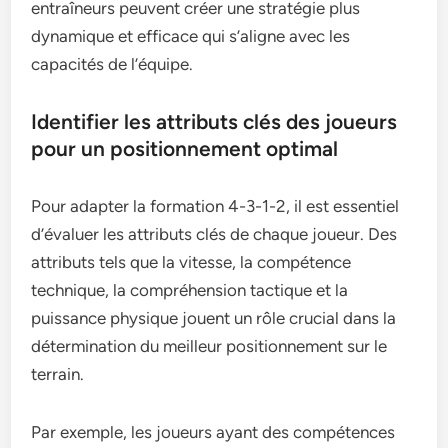
entraîneurs peuvent créer une stratégie plus
dynamique et efficace qui s’aligne avec les
capacités de l’équipe.
Identifier les attributs clés des joueurs
pour un positionnement optimal
Pour adapter la formation 4-3-1-2, il est essentiel
d’évaluer les attributs clés de chaque joueur. Des
attributs tels que la vitesse, la compétence
technique, la compréhension tactique et la
puissance physique jouent un rôle crucial dans la
détermination du meilleur positionnement sur le
terrain.
Par exemple, les joueurs ayant des compétences