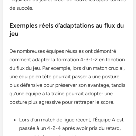
de succès.
Exemples réels d’adaptations au flux du
jeu
De nombreuses équipes réussies ont démontré
comment adapter la formation 4-3-1-2 en fonction
du flux du jeu. Par exemple, lors d’un match crucial,
une équipe en tête pourrait passer à une posture
plus défensive pour préserver son avantage, tandis
qu’une équipe à la traîne pourrait adopter une
posture plus agressive pour rattraper le score.
Lors d’un match de ligue récent, l’Équipe A est
passée à un 4-2-4 après avoir pris du retard,