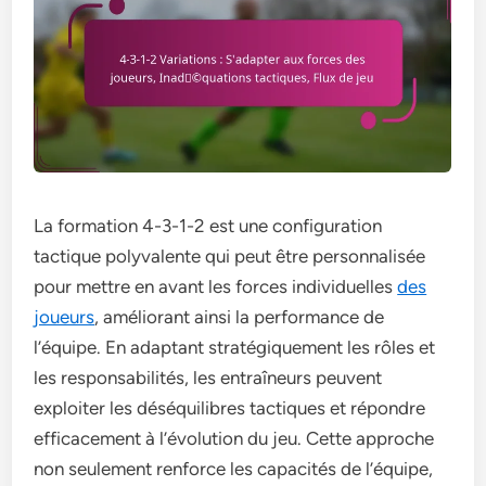
La formation 4-3-1-2 est une configuration
tactique polyvalente qui peut être personnalisée
pour mettre en avant les forces individuelles
des
joueurs
, améliorant ainsi la performance de
l’équipe. En adaptant stratégiquement les rôles et
les responsabilités, les entraîneurs peuvent
exploiter les déséquilibres tactiques et répondre
efficacement à l’évolution du jeu. Cette approche
non seulement renforce les capacités de l’équipe,