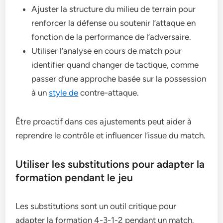
Ajuster la structure du milieu de terrain pour
renforcer la défense ou soutenir l’attaque en
fonction de la performance de l’adversaire.
Utiliser l’analyse en cours de match pour
identifier quand changer de tactique, comme
passer d’une approche basée sur la possession
à un
style de
contre-attaque.
Être proactif dans ces ajustements peut aider à
reprendre le contrôle et influencer l’issue du match.
Utiliser les substitutions pour adapter la
formation pendant le jeu
Les substitutions sont un outil critique pour
adapter la formation 4-3-1-2 pendant un match.