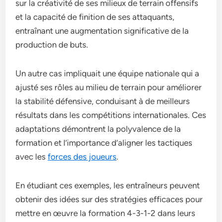
sur la créativité de ses milieux de terrain offensifs
et la capacité de finition de ses attaquants,
entraînant une augmentation significative de la
production de buts.
Un autre cas impliquait une équipe nationale qui a
ajusté ses rôles au milieu de terrain pour améliorer
la stabilité défensive, conduisant à de meilleurs
résultats dans les compétitions internationales. Ces
adaptations démontrent la polyvalence de la
formation et l’importance d’aligner les tactiques
avec les
forces des joueurs
.
En étudiant ces exemples, les entraîneurs peuvent
obtenir des idées sur des stratégies efficaces pour
mettre en œuvre la formation 4-3-1-2 dans leurs