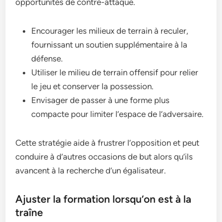
opportunités de contre-attaque.
Encourager les milieux de terrain à reculer,
fournissant un soutien supplémentaire à la
défense.
Utiliser le milieu de terrain offensif pour relier
le jeu et conserver la possession.
Envisager de passer à une forme plus
compacte pour limiter l’espace de l’adversaire.
Cette stratégie aide à frustrer l’opposition et peut
conduire à d’autres occasions de but alors qu’ils
avancent à la recherche d’un égalisateur.
Ajuster la formation lorsqu’on est à la
traîne