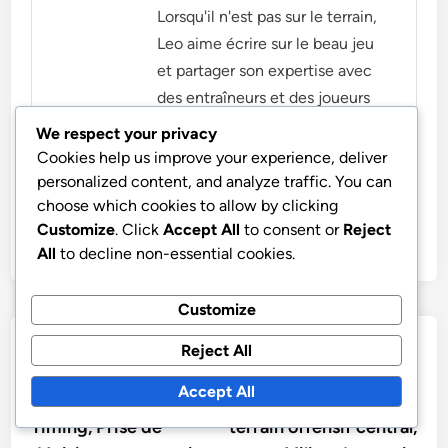
Lorsqu'il n'est pas sur le terrain,
Leo aime écrire sur le beau jeu
et partager son expertise avec
des entraîneurs et des joueurs
en herbe.
We respect your privacy
Cookies help us improve your experience, deliver
More by Leo Donovan
personalized content, and analyze traffic. You can
choose which cookies to allow by clicking
Customize
. Click
Accept All
to consent or
Reject
All
to decline non-essential cookies.
Customize
Post
Previous
Nex
Previous Article
Next Article
Reject All
article:
artic
Principes tactiques 4-
4-3-1-2 Rôles de
navigation
Accept All
3-1-2 : Espacement,
formation : Milieu de
Timing, Prise de
terrain offensif central,