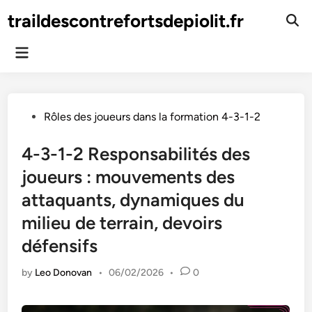
Skip
traildescontrefortsdepiolit.fr
to
Ope
Sear
content
Main
Menu
Posted
Rôles des joueurs dans la formation 4-3-1-2
in
4-3-1-2 Responsabilités des
joueurs : mouvements des
attaquants, dynamiques du
milieu de terrain, devoirs
défensifs
by
Leo Donovan
•
06/02/2026
•
0