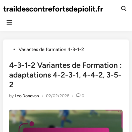
Skip
traildescontrefortsdepiolit.fr
to
Ope
Sear
content
Main
Menu
Posted
Variantes de formation 4-3-1-2
in
4-3-1-2 Variantes de Formation :
adaptations 4-2-3-1, 4-4-2, 3-5-
2
by
Leo Donovan
•
02/02/2026
•
0