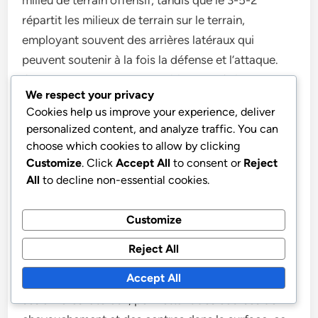
milieu de terrain offensif, tandis que le 3-5-2
répartit les milieux de terrain sur le terrain,
employant souvent des arrières latéraux qui
peuvent soutenir à la fois la défense et l’attaque.
Cela peut mener à une transition plus fluide
We respect your privacy
pendant le jeu, car les arrières latéraux peuvent
Cookies help us improve your experience, deliver
rapidement changer de rôle en fonction de la
personalized content, and analyze traffic. You can
situation.
choose which cookies to allow by clicking
Customize
. Click
Accept All
to consent or
Reject
All
to decline non-essential cookies.
Les stratégies offensives diffèrent également
considérablement. La formation 4-3-1-2 se
Customize
concentre souvent sur des passes rapides et
complexes au centre, visant à décomposer les
Reject All
défenses avec une attaque concentrée. En
Accept All
revanche, le 3-5-2 peut exploiter la largeur grâce à
ses arrières latéraux, permettant des courses de