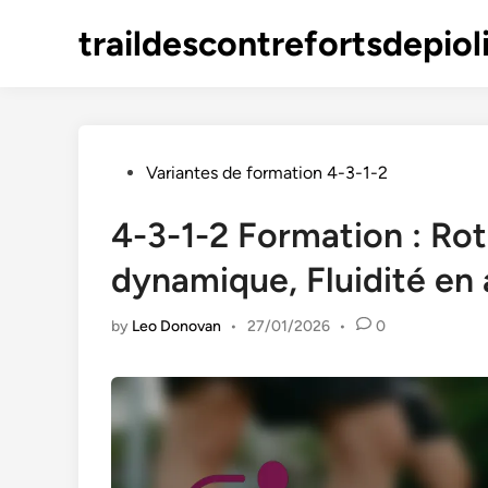
Skip
traildescontrefortsdepioli
to
content
Posted
Variantes de formation 4-3-1-2
in
4-3-1-2 Formation : Rot
dynamique, Fluidité en
by
Leo Donovan
•
27/01/2026
•
0