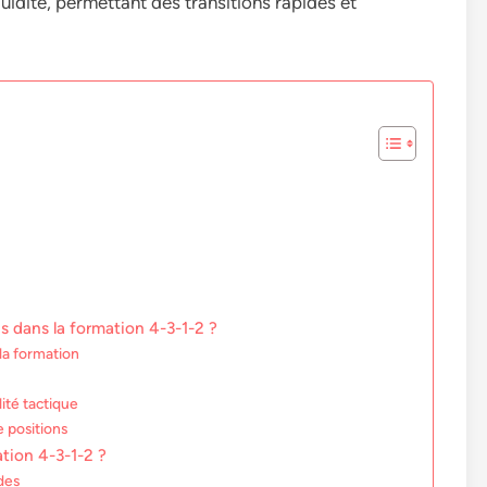
luidité, permettant des transitions rapides et
s dans la formation 4-3-1-2 ?
la formation
lité tactique
e positions
ation 4-3-1-2 ?
des