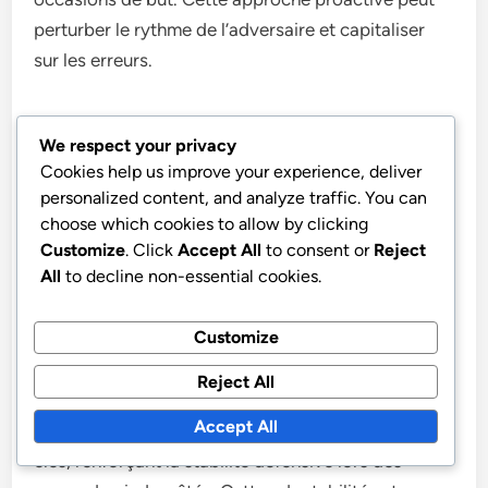
perturber le rythme de l’adversaire et capitaliser
sur les erreurs.
Inversement, face à une équipe de contre-attaque,
We respect your privacy
l’accent peut être mis sur la solidification du milieu
Cookies help us improve your experience, deliver
de terrain et l’assurance que la ligne arrière reste
personalized content, and analyze traffic. You can
compacte. Le milieu de terrain offensif peut reculer
choose which cookies to allow by clicking
pour fournir un soutien supplémentaire, tandis que
Customize
. Click
Accept All
to consent or
Reject
les attaquants maintiennent leurs positions pour
All
to decline non-essential cookies.
exploiter d’éventuelles contre-occasions.
Customize
De plus, contre des équipes avec de fortes
Reject All
menaces aériennes, la formation peut être ajustée
Accept All
pour inclure des joueurs plus grands à des postes
clés, renforçant la stabilité défensive lors des