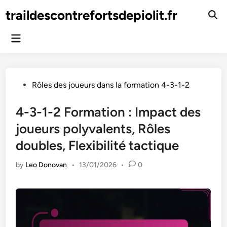
Skip
traildescontrefortsdepiolit.fr
to
Ope
Sear
content
Main
Menu
Posted
Rôles des joueurs dans la formation 4-3-1-2
in
4-3-1-2 Formation : Impact des
joueurs polyvalents, Rôles
doubles, Flexibilité tactique
by
Leo Donovan
•
13/01/2026
•
0