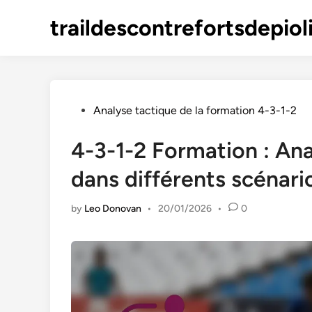
Skip
traildescontrefortsdepioli
to
content
Posted
Analyse tactique de la formation 4-3-1-2
in
4-3-1-2 Formation : Ana
dans différents scénar
by
Leo Donovan
•
20/01/2026
•
0