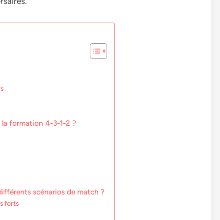
rsaires.
rs
 la formation 4-3-1-2 ?
différents scénarios de match ?
s forts